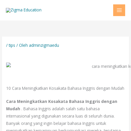
Lewati
ke
konten
/
tips
/ Oleh
adminzigmaedu
10 Cara Meningkatkan Kosakata Bahasa Inggris dengan Mudah
Cara Meningkatkan Kosakata Bahasa Inggris dengan
Mudah
. Bahasa Inggris adalah salah satu bahasa
internasional yang digunakan secara luas di seluruh dunia.
Banyak orang yang ingin belajar bahasa Inggris untuk
meningkatkan kemampuan berkomunikasi mereka, terutama