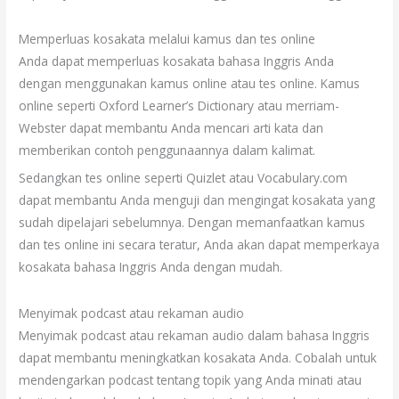
Memperluas kosakata melalui kamus dan tes online
Anda dapat memperluas kosakata bahasa Inggris Anda
dengan menggunakan kamus online atau tes online. Kamus
online seperti Oxford Learner’s Dictionary atau merriam-
Webster dapat membantu Anda mencari arti kata dan
memberikan contoh penggunaannya dalam kalimat.
Sedangkan tes online seperti Quizlet atau Vocabulary.com
dapat membantu Anda menguji dan mengingat kosakata yang
sudah dipelajari sebelumnya. Dengan memanfaatkan kamus
dan tes online ini secara teratur, Anda akan dapat memperkaya
kosakata bahasa Inggris Anda dengan mudah.
Menyimak podcast atau rekaman audio
Menyimak podcast atau rekaman audio dalam bahasa Inggris
dapat membantu meningkatkan kosakata Anda. Cobalah untuk
mendengarkan podcast tentang topik yang Anda minati atau