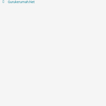
Gurukerumah.Net