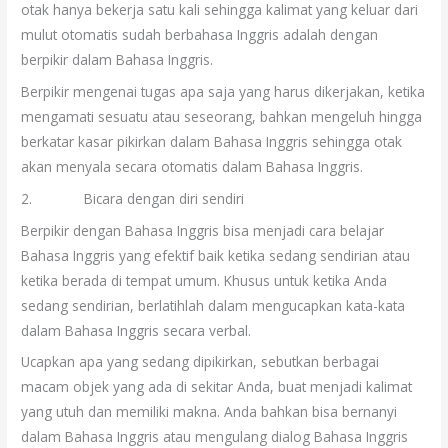
otak hanya bekerja satu kali sehingga kalimat yang keluar dari
mulut otomatis sudah berbahasa Inggris adalah dengan
berpikir dalam Bahasa Inggris.
Berpikir mengenai tugas apa saja yang harus dikerjakan, ketika
mengamati sesuatu atau seseorang, bahkan mengeluh hingga
berkatar kasar pikirkan dalam Bahasa Inggris sehingga otak
akan menyala secara otomatis dalam Bahasa Inggris.
2. Bicara dengan diri sendiri
Berpikir dengan Bahasa Inggris bisa menjadi cara belajar
Bahasa Inggris yang efektif baik ketika sedang sendirian atau
ketika berada di tempat umum. Khusus untuk ketika Anda
sedang sendirian, berlatihlah dalam mengucapkan kata-kata
dalam Bahasa Inggris secara verbal.
Ucapkan apa yang sedang dipikirkan, sebutkan berbagai
macam objek yang ada di sekitar Anda, buat menjadi kalimat
yang utuh dan memiliki makna. Anda bahkan bisa bernanyi
dalam Bahasa Inggris atau mengulang dialog Bahasa Inggris