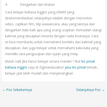
4. Dengarkan dan tirukan
Cara belajar Bahasa Inggris yang efektif yang
direkomendasikan selanjutnya adalah dengan menonton
video, cuplikan film, klip wawancara, atau yang lainnya dan
dengarkan baik-baik apa yang orang ucapkan. Kemudian ulangi
kalimat yang diucapkan beserta dengan nada bicaranya. Cara
ini bisa membantu untuk memahami konteks dari kalimat yang
diucapkan, dan juga belajar untuk memahami kata-kata yang
memiliki cara pengucapan dan ejaan yang mirip.
Masih sulit jika harus belajar secara mandiri ? Ikut
les privat
bahasa inggris
saja di Zigmaeducation
jasa les privat
terbaik ,
belajar jadi lebih mudah dan menyenangkan.
←
Pos Sebelumnya
Selanjutnya Pos
→