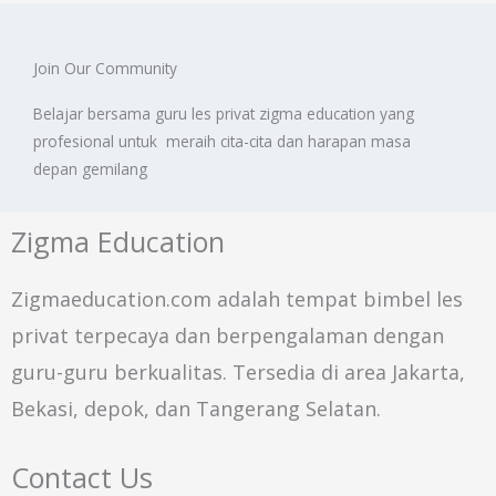
Join Our Community
Belajar bersama guru les privat zigma education yang
profesional untuk meraih cita-cita dan harapan masa
depan gemilang
Zigma Education
Zigmaeducation.com adalah tempat bimbel les
privat terpecaya dan berpengalaman dengan
guru-guru berkualitas. Tersedia di area Jakarta,
Bekasi, depok, dan Tangerang Selatan.
Contact Us