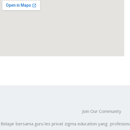
o
e
r
b
o
r
e
e
k
s
t
Join Our Community
Belajar bersama guru les privat zigma education yang profesiona