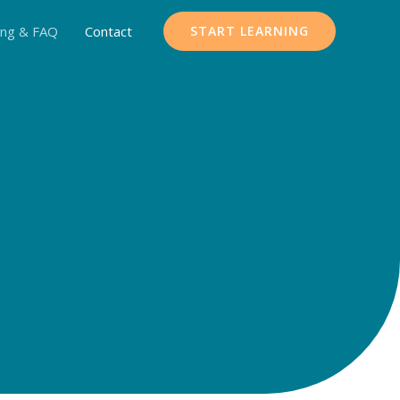
ing & FAQ
Contact
START LEARNING