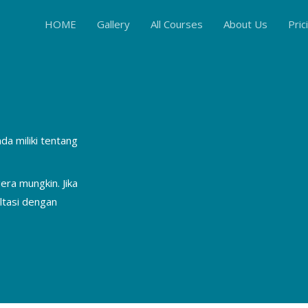
HOME
Gallery
All Courses
About Us
Pric
a miliki tentang
era mungkin. Jika
ltasi dengan