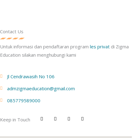
Contact Us
Untuk informasi dan pendaftaran program
les privat
di Zigma
Education silakan menghubungi kami
Jl Cendrawasih No 106
admzigmaeducation@gmail.com
085779589000
F
T
P
Y
Keep in Touch
a
w
i
o
c
i
n
u
e
t
t
t
b
t
e
u