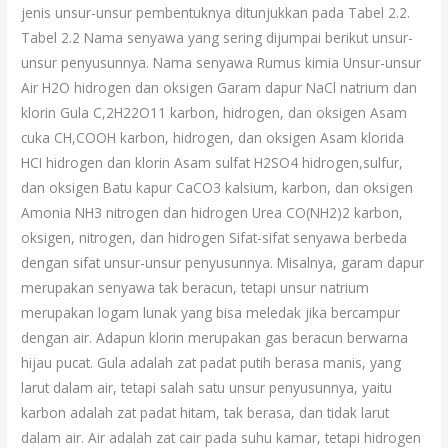
jenis unsur-unsur pembentuknya ditunjukkan pada Tabel 2.2.
Tabel 2.2 Nama senyawa yang sering dijumpai berikut unsur-
unsur penyusunnya. Nama senyawa Rumus kimia Unsur-unsur
Air H2O hidrogen dan oksigen Garam dapur NaCl natrium dan
klorin Gula C,2H22O11 karbon, hidrogen, dan oksigen Asam
cuka CH,COOH karbon, hidrogen, dan oksigen Asam klorida
HCI hidrogen dan klorin Asam sulfat H2SO4 hidrogen,sulfur,
dan oksigen Batu kapur CaCO3 kalsium, karbon, dan oksigen
Amonia NH3 nitrogen dan hidrogen Urea CO(NH2)2 karbon,
oksigen, nitrogen, dan hidrogen Sifat-sifat senyawa berbeda
dengan sifat unsur-unsur penyusunnya. Misalnya, garam dapur
merupakan senyawa tak beracun, tetapi unsur natrium
merupakan logam lunak yang bisa meledak jika bercampur
dengan air. Adapun klorin merupakan gas beracun berwarna
hijau pucat. Gula adalah zat padat putih berasa manis, yang
larut dalam air, tetapi salah satu unsur penyusunnya, yaitu
karbon adalah zat padat hitam, tak berasa, dan tidak larut
dalam air. Air adalah zat cair pada suhu kamar, tetapi hidrogen