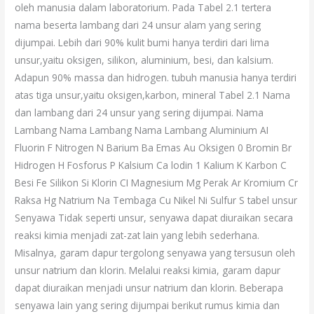
oleh manusia dalam laboratorium. Pada Tabel 2.1 tertera
nama beserta lambang dari 24 unsur alam yang sering
dijumpai. Lebih dari 90% kulit bumi hanya terdiri dari lima
unsur,yaitu oksigen, silikon, aluminium, besi, dan kalsium.
Adapun 90% massa dan hidrogen. tubuh manusia hanya terdiri
atas tiga unsur,yaitu oksigen,karbon, mineral Tabel 2.1 Nama
dan lambang dari 24 unsur yang sering dijumpai. Nama
Lambang Nama Lambang Nama Lambang Aluminium AI
Fluorin F Nitrogen N Barium Ba Emas Au Oksigen 0 Bromin Br
Hidrogen H Fosforus P Kalsium Ca lodin 1 Kalium K Karbon C
Besi Fe Silikon Si Klorin CI Magnesium Mg Perak Ar Kromium Cr
Raksa Hg Natrium Na Tembaga Cu Nikel Ni Sulfur S tabel unsur
Senyawa Tidak seperti unsur, senyawa dapat diuraikan secara
reaksi kimia menjadi zat-zat lain yang lebih sederhana.
Misalnya, garam dapur tergolong senyawa yang tersusun oleh
unsur natrium dan klorin. Melalui reaksi kimia, garam dapur
dapat diuraikan menjadi unsur natrium dan klorin. Beberapa
senyawa lain yang sering dijumpai berikut rumus kimia dan